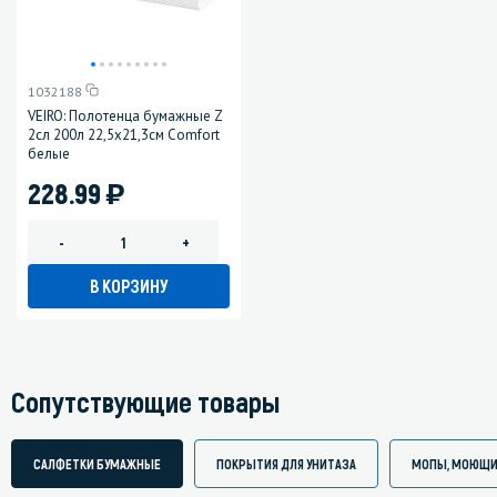
1032188
VEIRO: Полотенца бумажные Z
2сл 200л 22,5х21,3см Comfort
белые
)
228.99
-
+
В КОРЗИНУ
Сопутствующие товары
САЛФЕТКИ БУМАЖНЫЕ
ПОКРЫТИЯ ДЛЯ УНИТАЗА
МОПЫ, МОЮЩИ