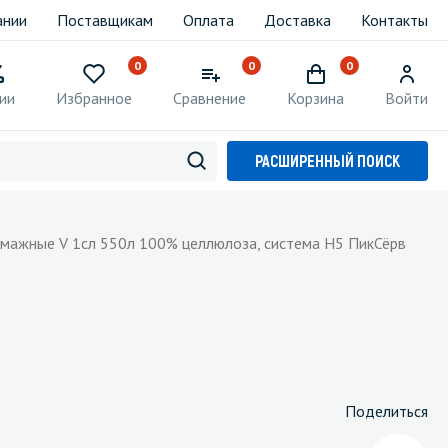
ании
Поставщикам
Оплата
Доставка
Контакты
0
0
0
ии
Избранное
Сравнение
Корзина
Войти
РАСШИРЕННЫЙ ПОИСК
умажные V 1сл 550л 100% целлюлоза, система Н5 ПикСёрв
Поделиться