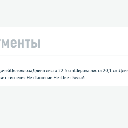
ументы
одачейЦелюллозаДлина листа 22,5 cmШирина листа 20,1 cmДли
вет тиснения НетТиснение НетЦвет Белый