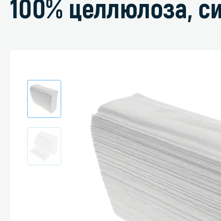
100% целлюлоза, с
Специали
Дегризер
Защитные с
стрипперы
Средства 
Средства 
поверхнос
Средства 
Средства 
пятноудал
Средства 