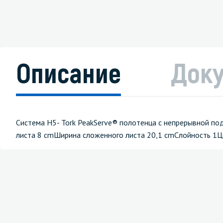
Описание
Док
Система H5- Tork PeakServe® полотенца с непрерывной п
листа 8 cmШирина сложенного листа 20,1 cmСлойность 1Ц