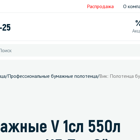
Распродажа
О комп
-25
Акц
нца
/
Профессиональные бумажные полотенца
/
Вик: Полотенца б
мажные V 1сл 550л