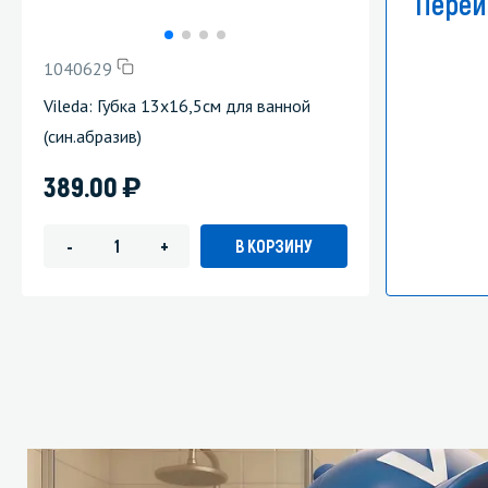
Перей
1040629
Vileda: Губка 13х16,5см для ванной
(син.абразив)
)
389.00
В КОРЗИНУ
-
+