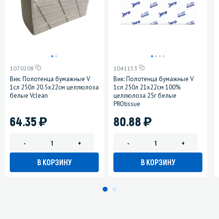
1070208
1041153
Вик: Полотенца бумажные V
Вик: Полотенца бумажные V
1сл 250л 20.5х22см целлюлоза
1сл 250л 21х22см 100%
белые Vclean
целлюлоза 25г белые
PROtissue
)
)
64.35
80.88
-
+
-
+
В КОРЗИНУ
В КОРЗИНУ