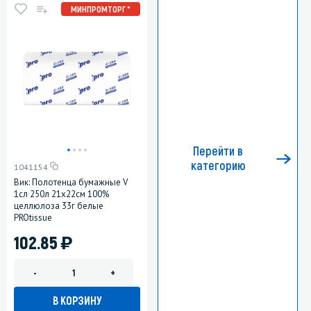
МИНПРОМТОРГ *
Перейти в
категорию
1041154
Вик: Полотенца бумажные V
1сл 250л 21х22см 100%
целлюлоза 33г белые
PROtissue
)
102.85
-
+
В КОРЗИНУ