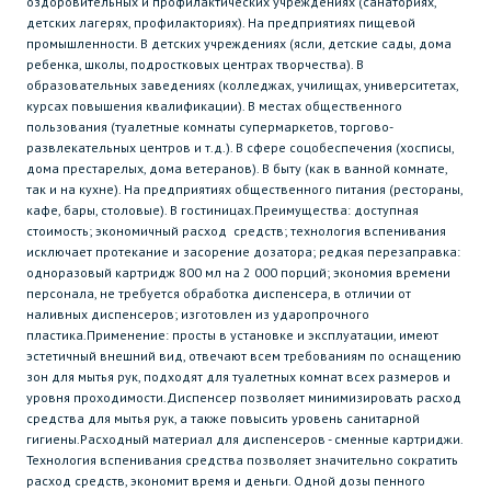
оздоровительных и профилактических учреждениях (санаториях,
детских лагерях, профилакториях). На предприятиях пищевой
промышленности. В детских учреждениях (ясли, детские сады, дома
ребенка, школы, подростковых центрах творчества). В
образовательных заведениях (колледжах, училищах, университетах,
курсах повышения квалификации). В местах общественного
пользования (туалетные комнаты супермаркетов, торгово-
развлекательных центров и т.д.). В сфере соцобеспечения (хосписы,
дома престарелых, дома ветеранов). В быту (как в ванной комнате,
так и на кухне). На предприятиях общественного питания (рестораны,
кафе, бары, столовые). В гостиницах.Преимущества: доступная
стоимость; экономичный расход средств; технология вспенивания
исключает протекание и засорение дозатора; редкая перезаправка:
одноразовый картридж 800 мл на 2 000 порций; экономия времени
персонала, не требуется обработка диспенсера, в отличии от
наливных диспенсеров; изготовлен из ударопрочного
пластика.Применение: просты в установке и эксплуатации, имеют
эстетичный внешний вид, отвечают всем требованиям по оснащению
зон для мытья рук, подходят для туалетных комнат всех размеров и
уровня проходимости.Диспенсер позволяет минимизировать расход
средства для мытья рук, а также повысить уровень санитарной
гигиены.Расходный материал для диспенсеров - сменные картриджи.
Технология вспенивания средства позволяет значительно сократить
расход средств, экономит время и деньги. Одной дозы пенного