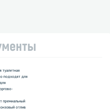
ументы
я туалетная
но подходят для
 для
оргово-
ют премиальный
ронзовый отлив