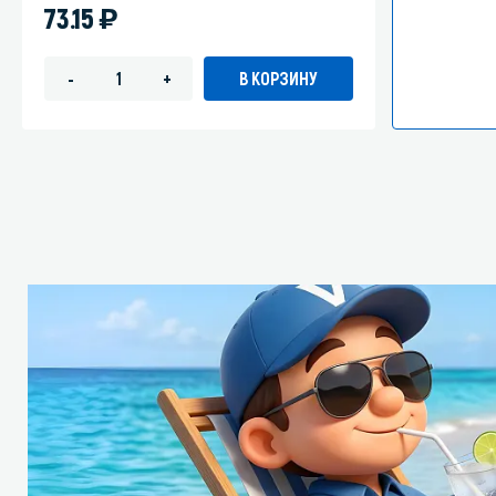
)
73.15
В КОРЗИНУ
-
+