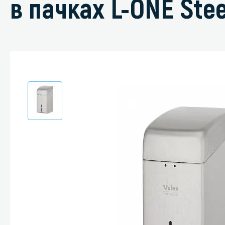
в пачках L-ONE Stee
Специали
Дегризер
Защитные с
стрипперы
Средства 
Средства 
поверхнос
Средства 
Средства 
пятноудал
Средства 