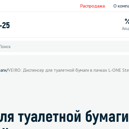
Распродажа
О комп
-25
Акц
аги
/
VEIRO: Диспенсер для туалетной бумаги в пачках L-ONE Ste
ля туалетной бумаги