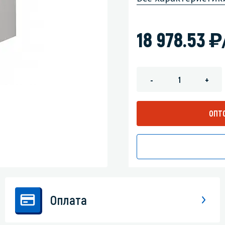
зеркала
Мебель и оргтехника
)
18 978.53
я
Личная гигиена
-
+
ОПТ
Оплата