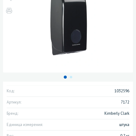
Код:
1032596
Артикул:
7172
Бренд:
Kimberly Clark
Единица измерения:
штука
Вес:
0.7 кг