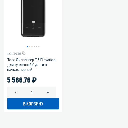
1013936
Tork: Диспенсер T3 Elevation
для туалетной бумаги в
пачках черный
)
5 586.76
-
+
В КОРЗИНУ