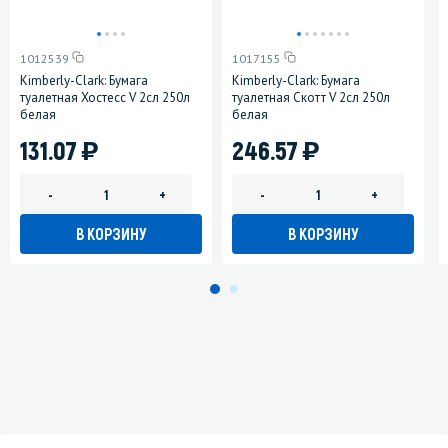
1012539
1017155
Kimberly-Clark: Бумага
Kimberly-Clark: Бумага
туалетная Хостесс V 2сл 250л
туалетная Скотт V 2сл 250л
белая
белая
)
)
131.07
246.57
-
+
-
+
В КОРЗИНУ
В КОРЗИНУ