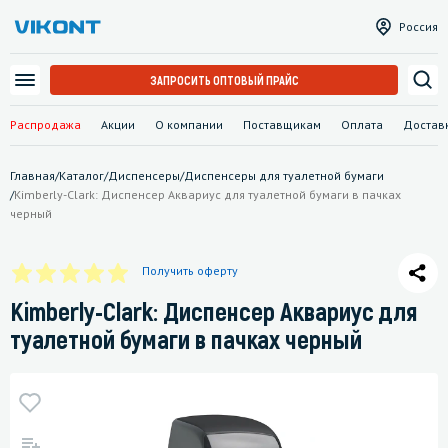
Россия
ЗАПРОСИТЬ ОПТОВЫЙ ПРАЙС
Распродажа
Акции
О компании
Поставщикам
Оплата
Достав
Главная
/
Каталог
/
Диспенсеры
/
Диспенсеры для туалетной бумаги
/
Kimberly-Clark: Диспенсер Аквариус для туалетной бумаги в пачках
черный
Получить оферту
Kimberly-Clark: Диспенсер Аквариус для
туалетной бумаги в пачках черный