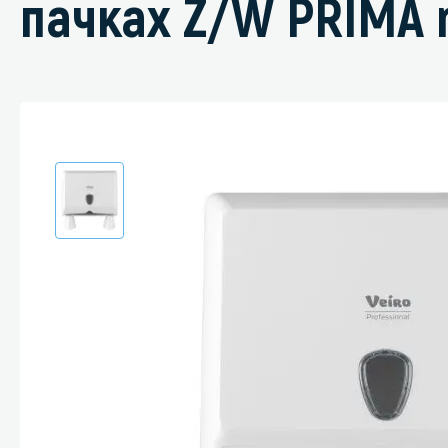
пачках Z/W PRIMA 
Специали
Дегризер
Защитные с
стрипперы
Средства 
Средства 
поверхнос
Средства 
Средства 
пятноудал
Средства 