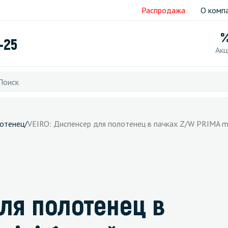
Распродажа
О комп
-25
Акц
отенец
/
VEIRO: Диспенсер для полотенец в пачках Z/W PRIMA m
ля полотенец в