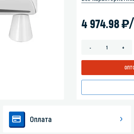
зеркала
Мебель и оргтехника
)
/
4 974.98
я
Личная гигиена
-
+
ОПТ
Оплата