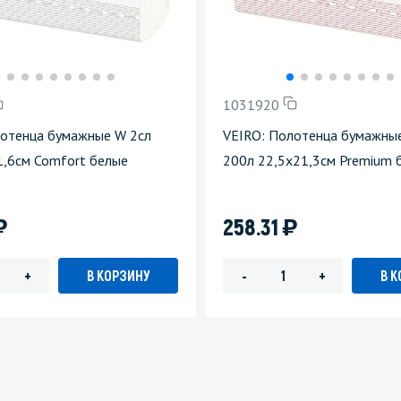
1031920
лотенца бумажные W 2сл
VEIRO: Полотенца бумажные
,6см Comfort белые
200л 22,5х21,3см Premium 
)
)
258.31
В КОРЗИНУ
В 
+
-
+