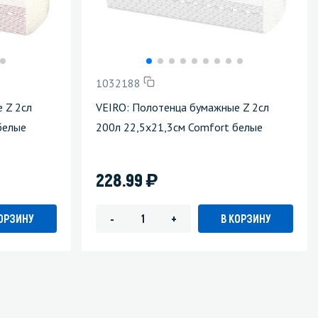
1032188
 Z 2сл
VEIRO: Полотенца бумажные Z 2сл
белые
200л 22,5х21,3см Comfort белые
)
228.99
КОРЗИНУ
В КОРЗИНУ
-
+