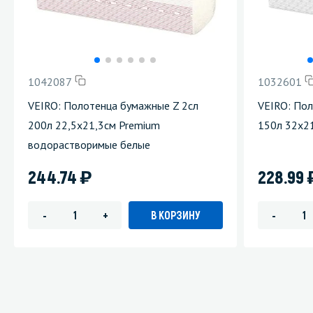
1042087
1032601
VEIRO: Полотенца бумажные Z 2сл
VEIRO: По
200л 22,5х21,3см Premium
150л 32х21
водорастворимые белые
)
244.74
228.99
В КОРЗИНУ
-
+
-