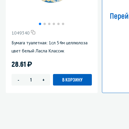
Перей
1049340
Бумага туалетная: 1сл 54м целлюлоза
цвет белый Ласла Классик
)
28.61
В КОРЗИНУ
-
+