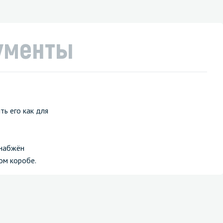
ументы
ь его как для
снабжён
ом коробе.