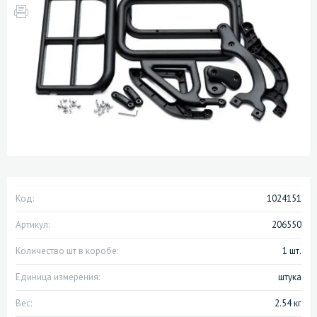
Код:
1024151
Артикул:
206550
Количество шт в коробе:
1 шт.
Единица измерения:
штука
Вес:
2.54 кг