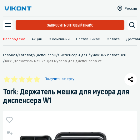
Россия
ЗАПРОСИТЬ ОПТОВЫЙ ПРАЙС
Распродажа
Акции
О компании
Поставщикам
Оплата
Достав
Главная
/
Каталог
/
Диспенсеры
/
Диспенсеры для бумажных полотенец
/
Tork: Держатель мешка для мусора для диспенсера W1
Получить оферту
Tork: Держатель мешка для мусора для
диспенсера W1