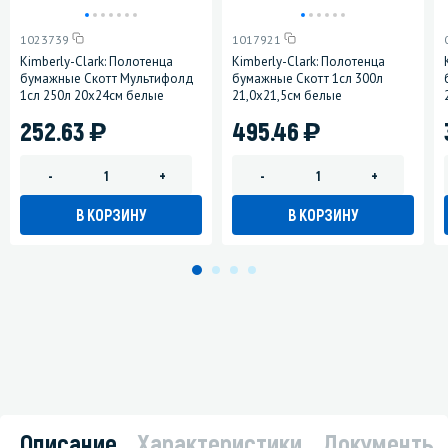
1023739
1017921
Kimberly-Clark: Полотенца
Kimberly-Clark: Полотенца
бумажные Скотт Мультифолд
бумажные Скотт 1сл 300л
1сл 250л 20х24см белые
21,0х21,5см белые
)
)
252.63
495.46
-
+
-
+
В КОРЗИНУ
В КОРЗИНУ
Описание
Характеристики
Документы