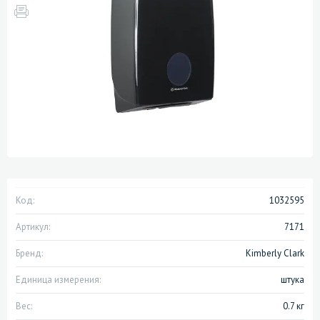
Код:
1032595
Артикул:
7171
Бренд:
Kimberly Clark
Единица измерения:
штука
Вес:
0.7 кг