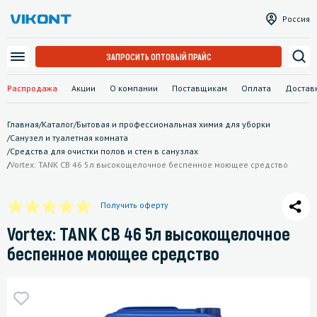
Россия
ЗАПРОСИТЬ ОПТОВЫЙ ПРАЙС
Распродажа
Акции
О компании
Поставщикам
Оплата
Достав
Главная
/
Каталог
/
Бытовая и профессиональная химия для уборки
/
Санузел и туалетная комната
/
Средства для очистки полов и стен в санузлах
/
Vortex: TANK CB 46 5л высокощелочное беспенное моющее средство
Получить оферту
Vortex: TANK CB 46 5л высокощелочное
беспенное моющее средство