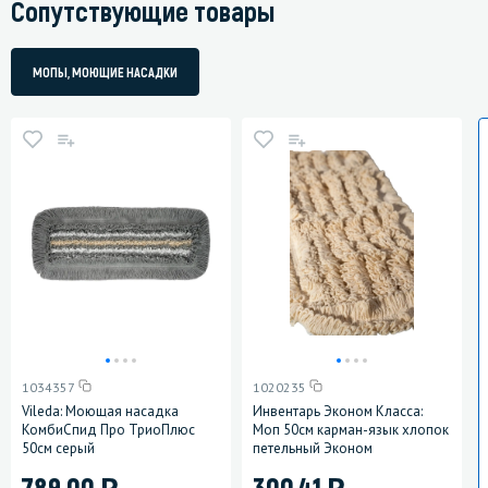
Сопутствующие товары
МОПЫ, МОЮЩИЕ НАСАДКИ
1034357
1020235
Vileda: Моющая насадка
Инвентарь Эконом Класса:
КомбиСпид Про ТриоПлюс
Моп 50см карман-язык хлопок
50см серый
петельный Эконом
)
)
789.00
300.41