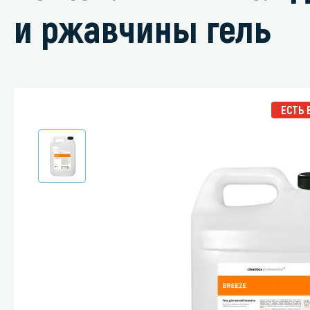
и ржавчины гель
Специали
Дегризер
ЕСТЬ 
Защитные с
стрипперы
Средства 
Средства 
поверхнос
Средства 
Средства 
пятноудал
Средства 