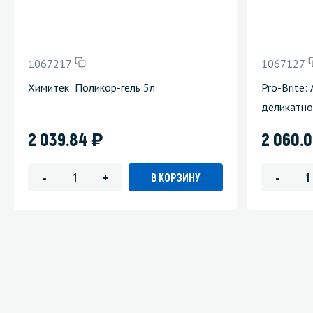
1067217
1067127
Химитек: Поликор-гель 5л
Pro-Brite:
деликатно
)
2 039.84
2 060.
В КОРЗИНУ
-
+
-