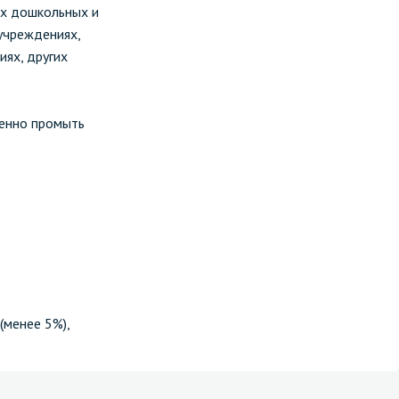
их дошкольных и
учреждениях,
иях, других
ленно промыть
(менее 5%),