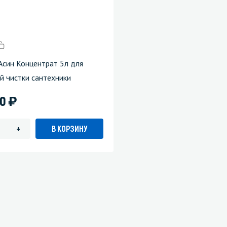
 Асин Концентрат 5л для
й чистки сантехники
)
00
В КОРЗИНУ
+