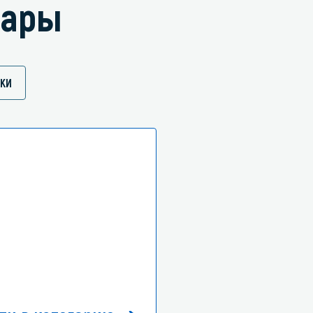
вары
КИ