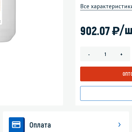
Все характеристик
зеркала
Мебель и оргтехника
)
/ш
я
Личная гигиена
902.07
-
+
ОПТ
Оплата