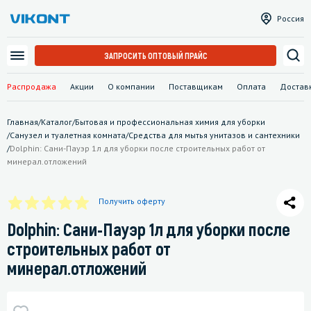
Россия
ЗАПРОСИТЬ ОПТОВЫЙ ПРАЙС
Распродажа
Акции
О компании
Поставщикам
Оплата
Достав
Главная
/
Каталог
/
Бытовая и профессиональная химия для уборки
/
Санузел и туалетная комната
/
Средства для мытья унитазов и сантехники
/
Dolphin: Сани-Пауэр 1л для уборки после строительных работ от
минерал.отложений
Получить оферту
Dolphin: Сани-Пауэр 1л для уборки после
строительных работ от
минерал.отложений