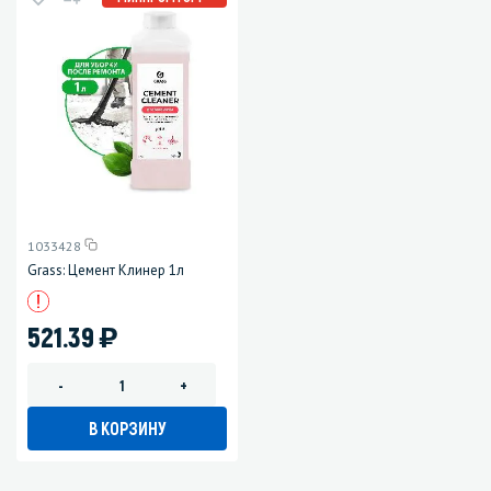
1033428
Grass: Цемент Клинер 1л
)
521.39
-
+
В КОРЗИНУ