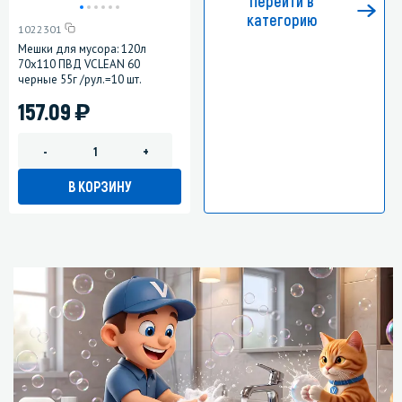
Перейти в
категорию
1022301
Мешки для мусора: 120л
70х110 ПВД VCLEAN 60
черные 55г /рул.=10 шт.
)
157.09
-
+
В КОРЗИНУ