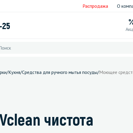
Распродажа
О комп
-25
Акц
рки
/
Кухня
/
Средства для ручного мытья посуды
/
Моющее средств
Vclean чистота