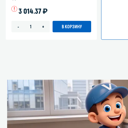
)
3 014.37
В КОРЗИНУ
-
+