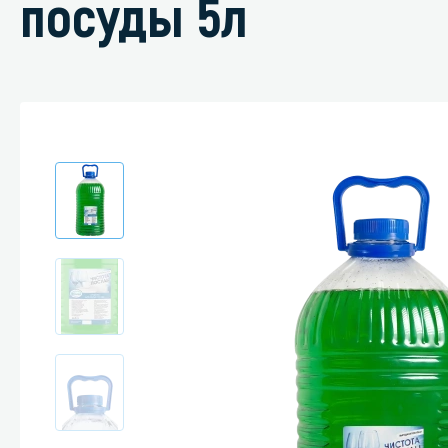
посуды 5л
Специали
Дегризер
Защитные с
стрипперы
Средства 
Средства 
поверхнос
Средства 
Средства 
пятноудал
Средства 