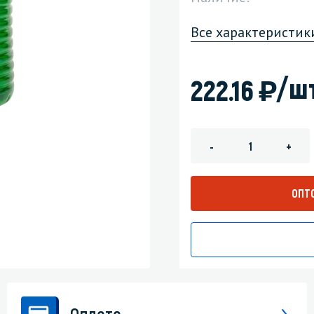
зеркала
Мебель и оргтехника
Все характеристик
я
Личная гигиена
)
/шт
222.16
-
+
ОПТ
Оплата