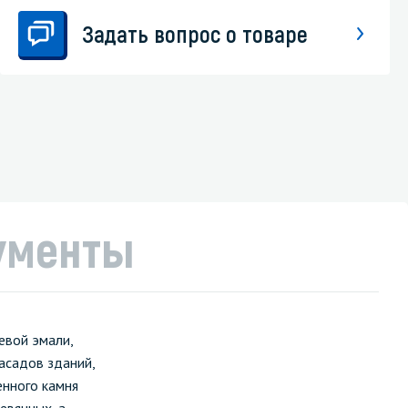
Задать вопрос о товаре
ументы
евой эмали,
асадов зданий,
енного камня