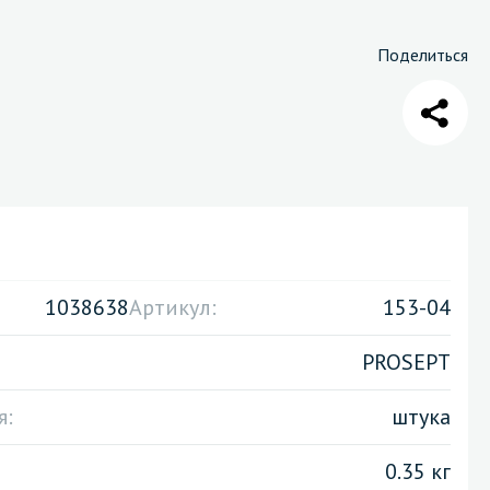
Поделиться
Санузел и туалетная комната
борудования
Средства для дезинфекции санузлов
Средства для мытья унитазов и сантехники
посуды
Средства для очистки полов и стен в санузлах
ования и грилей
Средства для устранения засоров
 машин
1038638
Артикул:
153-04
PROSEPT
я:
штука
0.35 кг