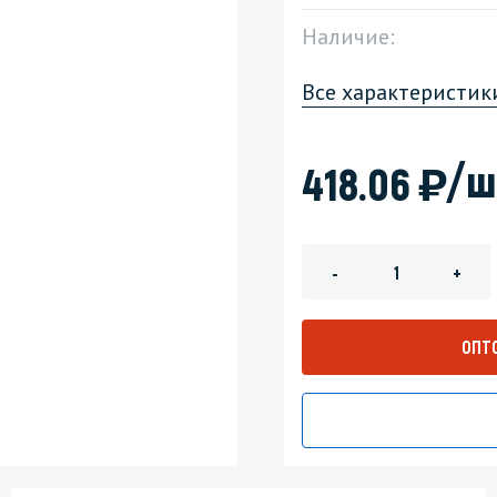
Наличие:
зеркала
Мебель и оргтехника
Все характеристик
я
Личная гигиена
)
/ш
418.06
-
+
ОПТ