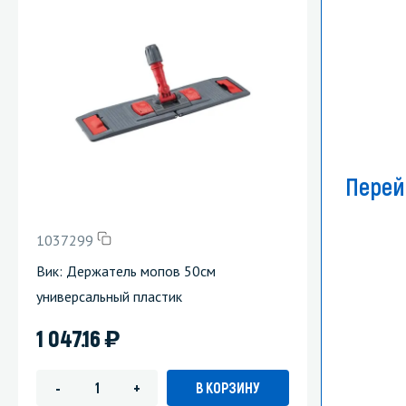
Перей
1037299
Вик: Держатель мопов 50см
универсальный пластик
)
1 047.16
В КОРЗИНУ
-
+