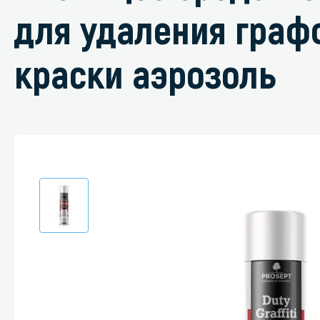
для удаления граф
краски аэрозоль
Специали
Дегризер
Защитные с
стрипперы
Средства 
Средства 
поверхнос
Средства 
Средства 
пятноудал
Средства 