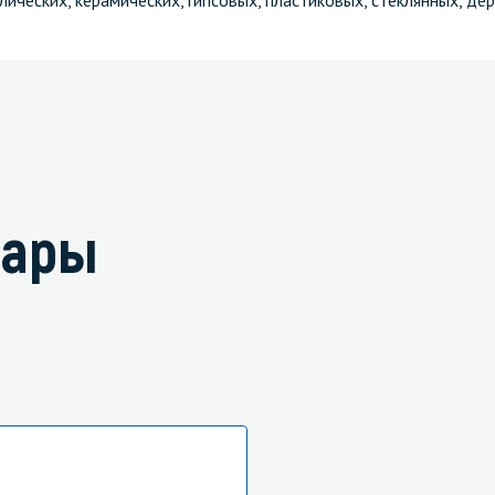
лических, керамических, гипсовых, пластиковых, стеклянных, дер
вары