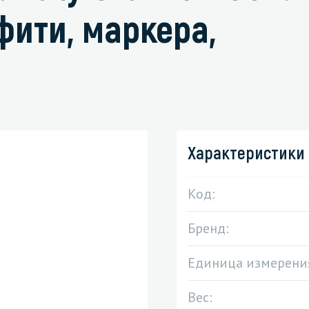
фити, маркера,
зированные чистящие средства
Кухня
Средства для дезинфекции о
кухни
оставы, воски, полимеры и
Средства для ручного мытья 
Характеристики
для очистки бассейнов
Средства для очистки оборуд
для очистки металлических
Средства для посудомоечных
Код:
тей
Бренд:
для послестроительной уборки
для удаления граффити и
Единица измерени
ители
для очистки ковров и мягкой мебели
Вес: