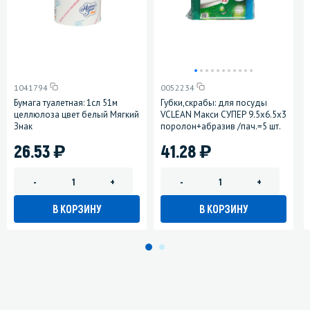
1041794
0052234
Бумага туалетная: 1сл 51м
Губки,скрабы: для посуды
целлюлоза цвет белый Мягкий
VCLEAN Макси СУПЕР 9.5х6.5х3
Знак
поролон+абразив /пач.=5 шт.
)
)
26.53
41.28
-
+
-
+
В КОРЗИНУ
В КОРЗИНУ