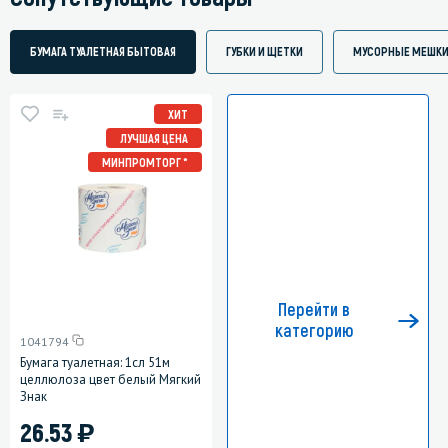
БУМАГА ТУАЛЕТНАЯ БЫТОВАЯ
ГУБКИ И ЩЕТКИ
МУСОРНЫЕ МЕШК
ХИТ
ЛУЧШАЯ ЦЕНА
МИНПРОМТОРГ *
Перейти в
категорию
1041794
Бумага туалетная: 1сл 51м
целлюлоза цвет белый Мягкий
Знак
)
26.53