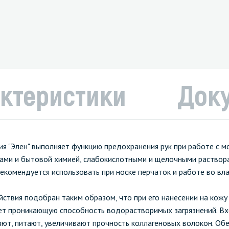
ктеристики
Док
я "Элен" выполняет функцию предохранения рук при работе с 
ми и бытовой химией, слабокислотными и щелочными раствор
рекомендуется использовать при носке перчаток и работе во вл
йствия подобран таким образом, что при его нанесении на кож
т проникающую способность водорастворимых загрязнений. Вх
ют, питают, увеличивают прочность коллагеновых волокон. Об