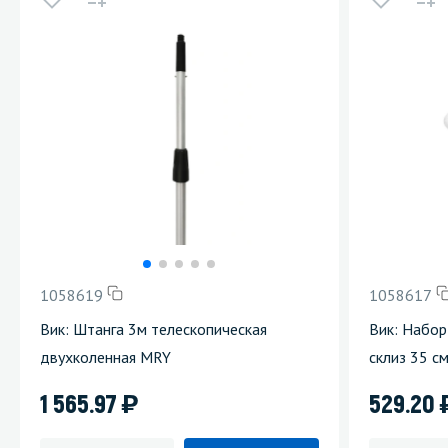
1058619
1058617
Вик: Штанга 3м телескопическая
Вик: Набор
двухколенная MRY
склиз 35 с
)
1 565.97
529.20