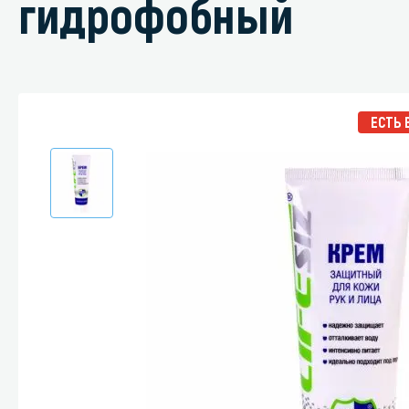
гидрофобный
Специали
ЕСТЬ 
Дегризер
Защитные с
стрипперы
Средства 
Средства 
поверхнос
Средства 
Средства 
пятноудал
Средства 