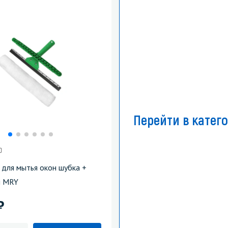
Перейти в катег
 для мытья окон шубка +
м MRY
)