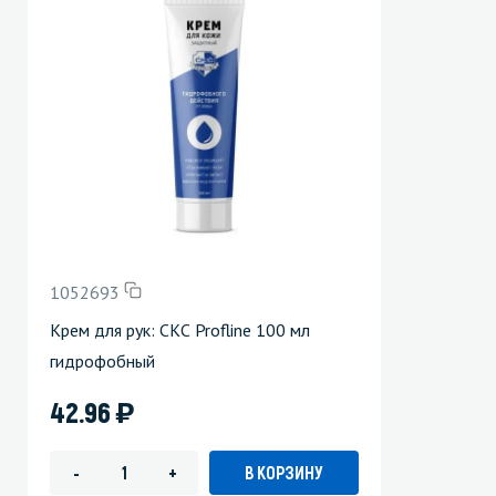
1052693
Крем для рук: СКС Profline 100 мл
гидрофобный
)
42.96
В КОРЗИНУ
-
+