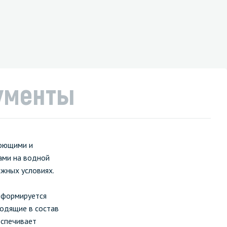
ументы
моющими и
ами на водной
ажных условиях.
у формируется
одящие в состав
еспечивает