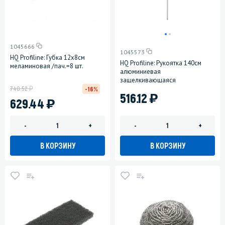
1045666
1045573
HQ Profiline: Губка 12х8см
HQ Profiline: Рукоятка 140см
меламиновая /пач.=8 шт.
алюминиевая
защелкивающаяся
у
740.52
-16%
)
516.12
)
629.44
-
+
-
+
В КОРЗИНУ
В КОРЗИНУ