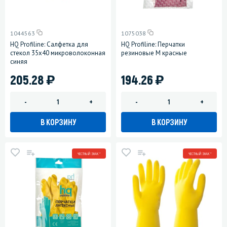
1044563
1075038
HQ Profiline: Салфетка для
HQ Profiline: Перчатки
стекол 35х40 микроволоконная
резиновые M красные
синяя
)
)
205.28
194.26
-
+
-
+
В КОРЗИНУ
В КОРЗИНУ
ЧЕСТНЫЙ ЗНАК *
ЧЕСТНЫЙ ЗНАК *