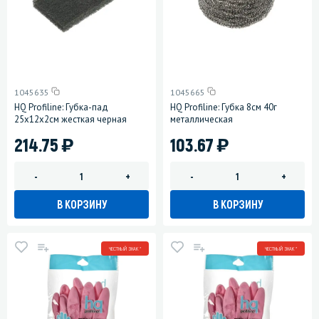
1045635
1045665
HQ Profiline: Губка-пад
HQ Profiline: Губка 8см 40г
25х12х2см жесткая черная
металлическая
)
)
214.75
103.67
-
+
-
+
В КОРЗИНУ
В КОРЗИНУ
ЧЕСТНЫЙ ЗНАК *
ЧЕСТНЫЙ ЗНАК *