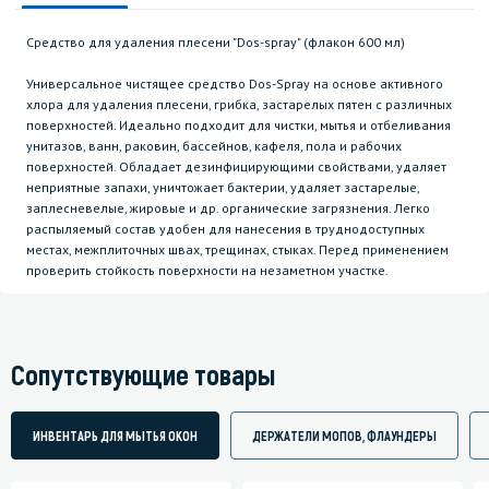
Средство для удаления плесени "Dos-spray" (флакон 600 мл)
Универсальное чистящее средство Dos-Spray на основе активного
хлора для удаления плесени, грибка, застарелых пятен с различных
поверхностей. Идеально подходит для чистки, мытья и отбеливания
унитазов, ванн, раковин, бассейнов, кафеля, пола и рабочих
поверхностей. Обладает дезинфицирующими свойствами, удаляет
неприятные запахи, уничтожает бактерии, удаляет застарелые,
заплесневелые, жировые и др. органические загрязнения. Легко
распыляемый состав удобен для нанесения в труднодоступных
местах, межплиточных швах, трещинах, стыках. Перед применением
проверить стойкость поверхности на незаметном участке.
Сопутствующие товары
ИНВЕНТАРЬ ДЛЯ МЫТЬЯ ОКОН
ДЕРЖАТЕЛИ МОПОВ, ФЛАУНДЕРЫ