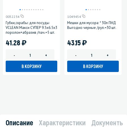
0052234
1049454
Губки,скрабы: для посуды
Мешки для мусора: * 30л ПНД
VCLEAN Макси СУПЕР 9.5х6.5х3
Выгодно черные /рул.=30 шт.
поролон+абразив /пач.=5 шт.
)
)
41.28
43.15
-
+
-
+
В КОРЗИНУ
В КОРЗИНУ
Описание
Характеристики
Документы