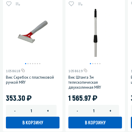
1058618
1058619
Вик: Скребок с пластиковой
Вик: Штанга 3м
ручкой MRY
телескопическая
двухколенная MRY
)
)
353.30
1 565.97
-
+
-
+
В КОРЗИНУ
В КОРЗИНУ