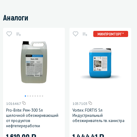
Аналоги
МИНПРОМТОРГ *
1016467
1057103
Pro-Brite: Рем-300 5л
Vortex: FORTIS 5л
щелочной обезжиривающий
Индустриальный
от продуктов
обезжириватель тв. канистра
нефтепереработки
)
)
1 610.00
1 444.41