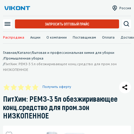
Россия
ЗАПРОСИТЬ ОПТОВЫЙ ПРАЙС
Распродажа
Акции
О компании
Поставщикам
Оплата
Достав
Главная
/
Каталог
/
Бытовая и профессиональная химия для уборки
/
Промышленная уборка
/
ПитХим: РЕМЗ-3 5л обезжиривающее конц.средство для пром.зон
НИЗКОПЕННОЕ
Получить оферту
ПитХим: РЕМЗ-3 5л обезжиривающее
конц.средство для пром.зон
НИЗКОПЕННОЕ