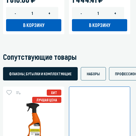
-
+
-
+
В КОРЗИНУ
В КОРЗИНУ
Сопутствующие товары
ФЛАКОНЫ, БУТЫЛКИ И КОМПЛЕКТУЮЩИЕ
НАБОРЫ
ПРОФЕССИОН
ХИТ
ЛУЧШАЯ ЦЕНА