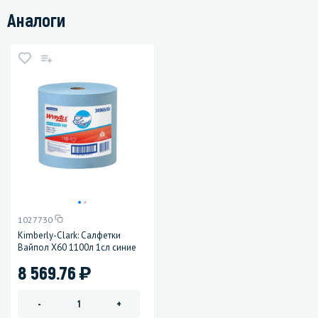
Аналоги
1027730
Kimberly-Clark: Салфетки
Вайпол Х60 1100л 1сл синие
)
8 569.76
-
+