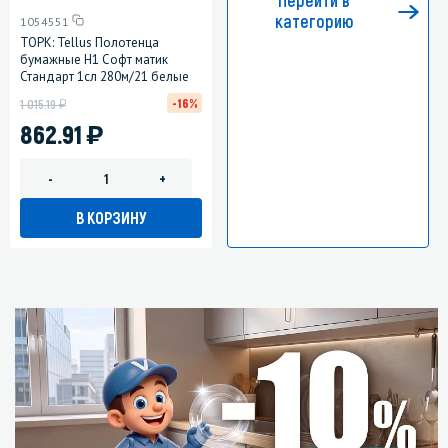
Перейти в
категорию
1054551
ТОРК: Tellus Полотенца
бумажные H1 Софт матик
Стандарт 1сл 280м/21 белые
у
-16%
1 015.19
)
862.91
-
+
В КОРЗИНУ