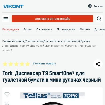
Россия
ЗАПРОСИТЬ ОПТОВЫЙ ПРАЙС
Распродажа
Акции
О компании
Поставщикам
Оплата
Достав
Главная
/
Каталог
/
Диспенсеры
/
Диспенсеры для туалетной бумаги
/
Tork: Диспенсер T9 SmartOne® для туалетной бумаги в мини рулонах
черный
Получить оферту
Tork: Диспенсер T9 SmartOne® для
туалетной бумаги в мини рулонах черный