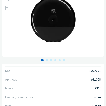
Код:
1032031
Артикул:
681008
Бренд:
ТОРК
Единица измерения:
штука
Вес:
0.25 кг