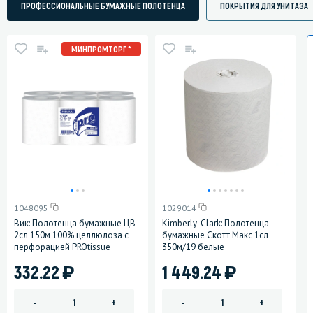
ПРОФЕССИОНАЛЬНЫЕ БУМАЖНЫЕ ПОЛОТЕНЦА
ПОКРЫТИЯ ДЛЯ УНИТАЗА
МИНПРОМТОРГ *
1048095
1029014
Вик: Полотенца бумажные ЦВ
Kimberly-Clark: Полотенца
2сл 150м 100% целлюлоза с
бумажные Скотт Макс 1сл
перфорацией PROtissue
350м/19 белые
)
)
332.22
1 449.24
-
+
-
+