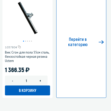
Перейти в
категорию
1037804
Вик: Сгон для пола 55см сталь,
бензостойкая черная резина
Uctem
)
1 366.35
-
+
В КОРЗИНУ