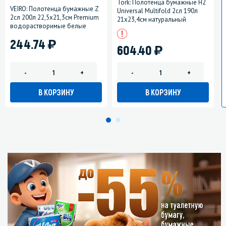
Tork: Полотенца бумажные H2
VEIRO: Полотенца бумажные Z
Universal Multifold 2сл 190л
2сл 200л 22,5х21,3см Premium
21х23,4см натуральный
водорастворимые белые
)
244.74
)
604.40
-
+
-
+
В КОРЗИНУ
В КОРЗИНУ