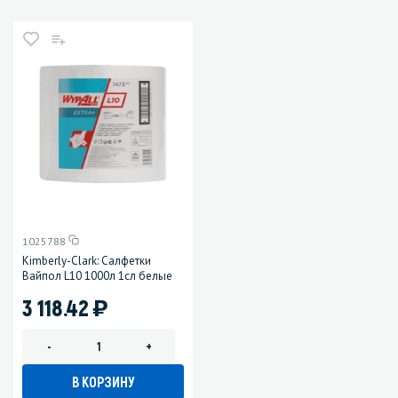
1025788
Kimberly-Clark: Салфетки
Вайпол L10 1000л 1сл белые
)
3 118.42
-
+
В КОРЗИНУ