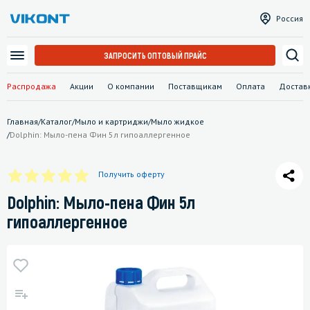
Россия
ЗАПРОСИТЬ ОПТОВЫЙ ПРАЙС
Распродажа
Акции
О компании
Поставщикам
Оплата
Достав
Главная
/
Каталог
/
Мыло и картриджи
/
Мыло жидкое
/
Dolphin: Мыло-пена Фин 5л гипоаллергенное
Получить оферту
Dolphin: Мыло-пена Фин 5л
гипоаллергенное