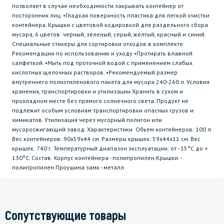
позволяет в случае необходимости закрывать контейнер от
посторонних лиц. •Гладкая поверхность пластика для легкой очистки
контейнера. Крышки с цветовой кодировкой для раздельного сбора
мусора, 6 цветов: черный, зеленый, серый, желтый, красный и синий.
Специальные стикеры для сортировки отходов в комплекте.
Рекомендации по использованию и уходу •Протирать влажной
салфеткой. •Мыть под проточной водой с применением слабых
кислотных щелочных растворов. •Рекомендуемый размер
внутреннего полиэтиленового пакета для мусора 240-260 л. Условия
хранения, транспортировки и утилизации Хранить в сухом и
прохладном месте без прямого солнечного света. Продукт не
подлежит особым условиям транспортировки опасных грузов и
химикатов. Утилизация через мусорный полигон или
мусоросжигающий завод. Характеристики Объем контейнеров: 100 л.
Вес контейнеров: 90х59х44 см. Размеры крышек: 59х44х11 см. Вес
крышек: 740 г. Температурный диапазон эксплуатации: от - 15°C до +
130°C. Состав Корпус контейнера - полипропилен.Крышки -
полипропилен.Проушина замк - металл.
Сопутствующие товары