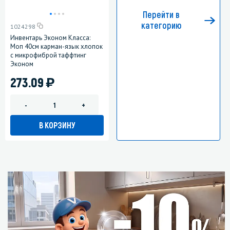
Перейти в
категорию
1024298
Инвентарь Эконом Класса:
Моп 40см карман-язык хлопок
с микрофиброй таффтинг
Эконом
)
273.09
-
+
В КОРЗИНУ