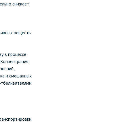
ельно снижает
тивных веществ.
у в процессе
. Концентрация
знений,
пка и смешанных
 отбеливателями
ранспортировки.