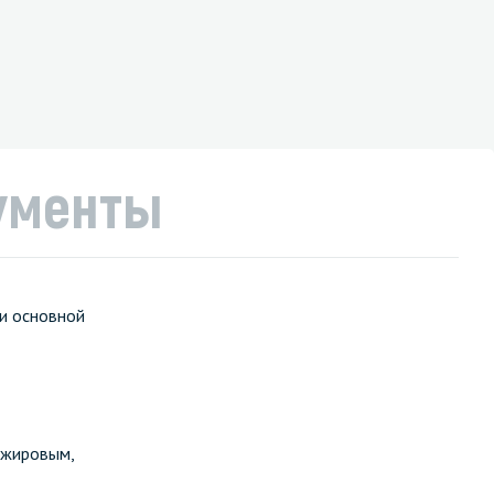
ументы
и основной
 жировым,