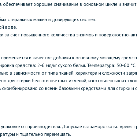
 обеспечивает хорошее смачивание в основном цикле и значит
бых стиральных машин и дозирующих систем.
ой воде.
и за счёт повышенного количества энзимов и поверхностно-ак
 применяется в качестве добавки к основному моющему средств
ровка средства: 2-6 мл/кг сухого белья. Температура: 30-60 °C
о в зависимости от типа тканей, характера и сложности загря
но для стирки белых и цветных изделий, изготовленных из хло
ть скомбинировано со всеми базовыми средствами для стирки и
 упаковке от производителя. Допускается заморозка во время т
ературы и тщательно перемешать.