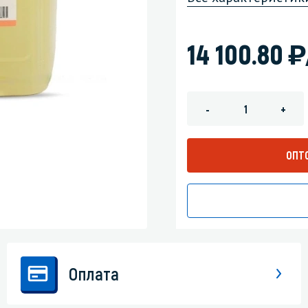
зеркала
Мебель и оргтехника
)
14 100.80
я
Личная гигиена
-
+
ОПТ
Оплата