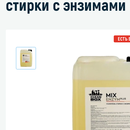
стирки с энзимами
Специали
ЕСТЬ 
Дегризер
Защитные с
стрипперы
Средства 
Средства 
поверхнос
Средства 
Средства 
пятноудал
Средства 