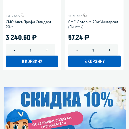
1012643
1070782
СМС: Аист-Профи Стандарт
СМС: Лотос-М 20кг Универсал
20кг
(Линстэк)
)
)
3 240.60
57.24
-
+
-
+
В КОРЗИНУ
В КОРЗИНУ