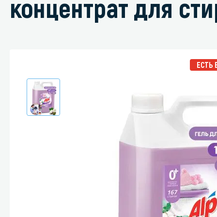
концентрат для сти
Специали
ЕСТЬ 
Дегризер
Защитные с
стрипперы
Средства 
Средства 
поверхнос
Средства 
Средства 
пятноудал
Средства 