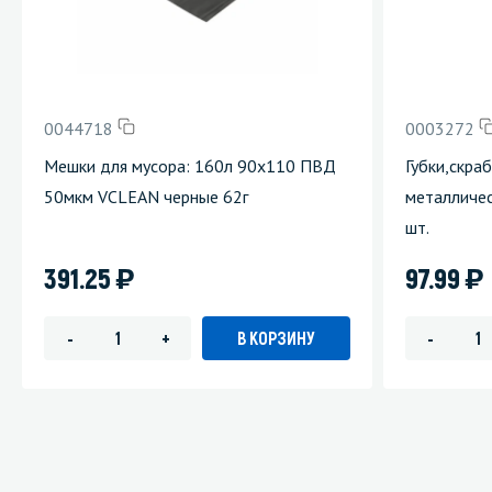
0044718
0003272
Мешки для мусора: 160л 90х110 ПВД
Губки,скра
50мкм VCLEAN черные 62г
металличес
шт.
)
)
391.25
97.99
В КОРЗИНУ
-
+
-