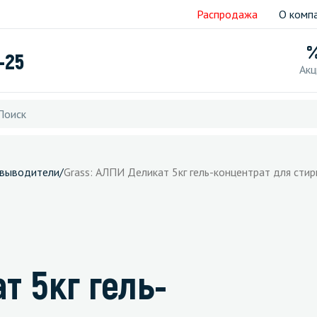
Распродажа
О комп
-25
Акц
овыводители
/
Grass: АЛПИ Деликат 5кг гель-концентрат для стир
т 5кг гель-