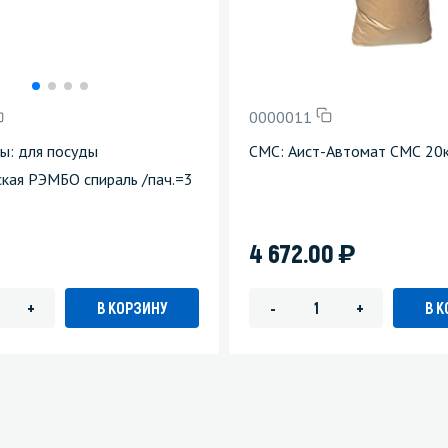
0000011
бы: для посуды
СМС: Аист-Автомат СМС 20кг
кая РЭМБО спираль /пач.=3
)
4 672.00
В КОРЗИНУ
В 
+
-
+