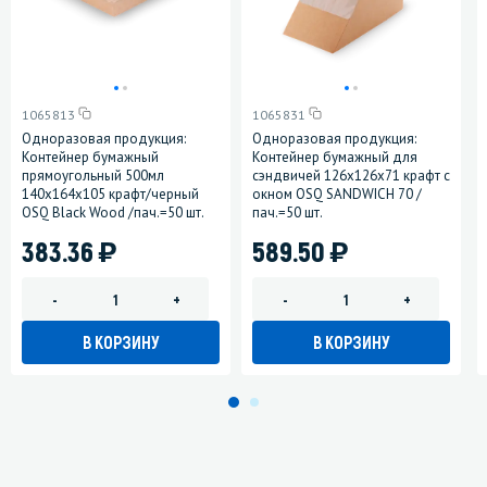
1065813
1065831
Одноразовая продукция:
Одноразовая продукция:
Контейнер бумажный
Контейнер бумажный для
прямоугольный 500мл
сэндвичей 126х126х71 крафт с
140х164х105 крафт/черный
окном OSQ SANDWICH 70 /
OSQ Black Wood /пач.=50 шт.
пач.=50 шт.
)
)
383.36
589.50
-
+
-
+
В КОРЗИНУ
В КОРЗИНУ