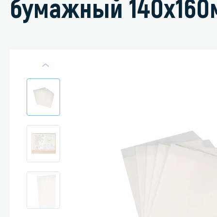
бумажный 140х160
Специали
Дегризер
Защитные с
стрипперы
Средства 
Средства 
поверхнос
Средства 
Средства 
пятноудал
Средства 