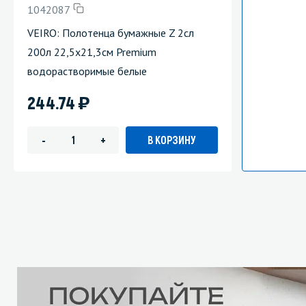
1042087
VEIRO: Полотенца бумажные Z 2сл
200л 22,5х21,3см Premium
водорастворимые белые
)
244.74
В КОРЗИНУ
-
+