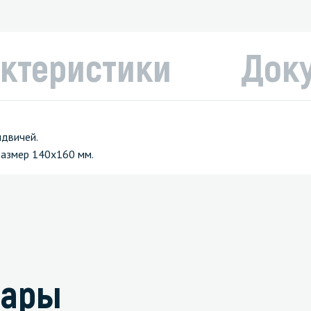
ктеристики
Док
ндвичей.
 размер 140х160 мм.
вары