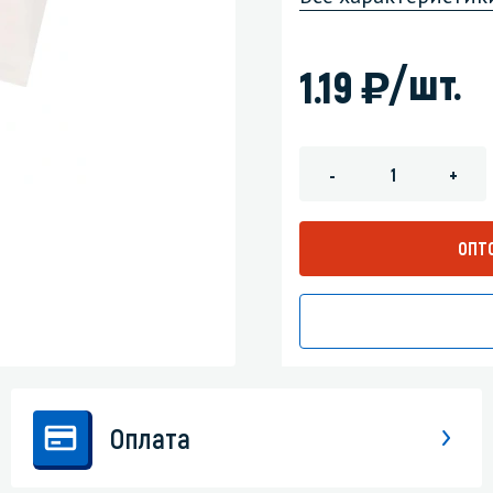
зеркала
Мебель и оргтехника
)
/шт.
1.19
я
Личная гигиена
-
+
ОПТ
Оплата