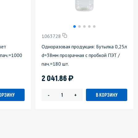
1063728
кет
Одноразовая продукция: Бутылка 0,25л
пач.=1000
d=38мм прозрачная с пробкой ПЭТ /
пач.=180 шт.
)
2 041.86
КОРЗИНУ
В КОРЗИНУ
-
+