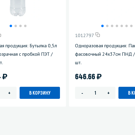
1012797
я продукция: Бутылка 0,5л
Одноразовая продукция: Па
зрачная с пробкой ПЭТ /
фасовочный 24х37см ПНД /
т.
шт.
)
)
4
646.66
В КОРЗИНУ
В 
+
-
+