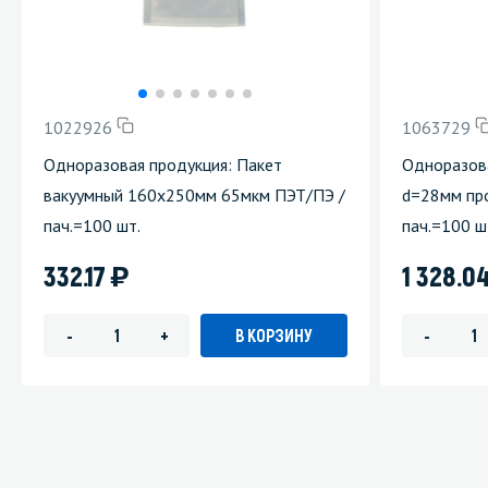
1022926
1063729
Одноразовая продукция: Пакет
Одноразова
вакуумный 160х250мм 65мкм ПЭТ/ПЭ /
d=28мм про
пач.=100 шт.
пач.=100 ш
)
332.17
1 328.0
В КОРЗИНУ
-
+
-