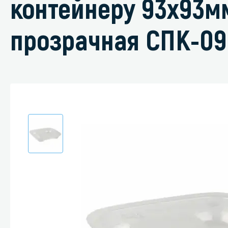
контейнеру 93х93м
прозрачная СПК-09
Специали
Дегризер
Защитные с
стрипперы
Средства 
Средства 
поверхнос
Средства 
Средства 
пятноудал
Средства 