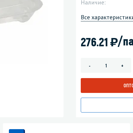
Наличие:
зеркала
Мебель и оргтехника
Все характеристик
я
Личная гигиена
)
/па
276.21
-
+
ОПТ