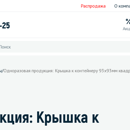
Распродажа
О комп
-25
Акц
ы
/
Одноразовая продукция: Крышка к контейнеру 93х93мм квадр
кция: Крышка к