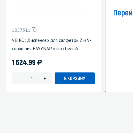
Перей
1057511
VEIRO: Диспенсер для салфеток Z и V-
сложения EASYNAP micro белый
)
1 624.99
В КОРЗИНУ
-
+