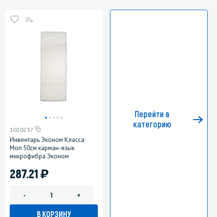
Перейти в
категорию
1020237
Инвентарь Эконом Класса:
Моп 50см карман-язык
микрофибра Эконом
)
287.21
-
+
В КОРЗИНУ