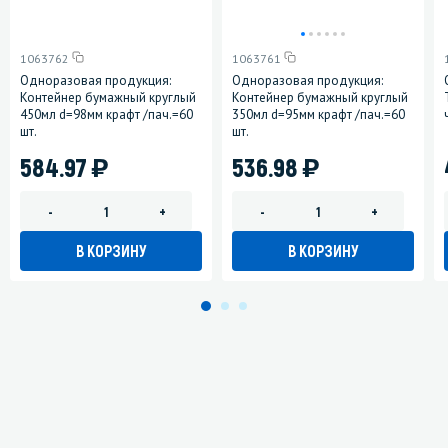
1063762
1063761
Одноразовая продукция:
Одноразовая продукция:
Контейнер бумажный круглый
Контейнер бумажный круглый
450мл d=98мм крафт /пач.=60
350мл d=95мм крафт /пач.=60
шт.
шт.
)
)
584.97
536.98
-
+
-
+
В КОРЗИНУ
В КОРЗИНУ