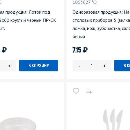
1063627
ая продукция: Лоток под
Одноразовая продукция: Н
2х60 круглый черный ПР-СК
столовых приборов 5 (вилка
шт.
ложка, нож, зубочистка, сал
белый
)
)
8
7.15
В КОРЗИНУ
В 
+
-
+