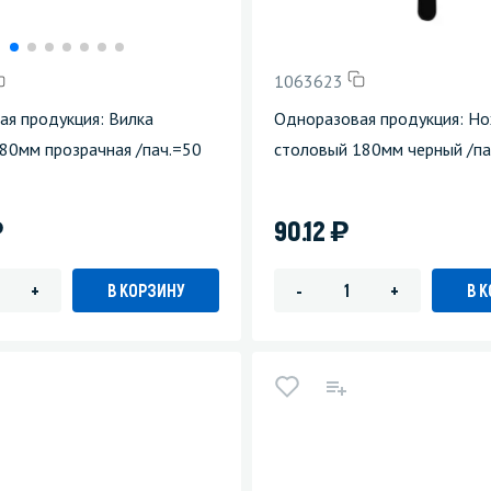
зеркала
Мебель и оргтехника
1063623
я
Личная гигиена
я продукция: Вилка
Одноразовая продукция: Н
80мм прозрачная /пач.=50
столовый 180мм черный /па
)
)
90.12
В КОРЗИНУ
В 
+
-
+