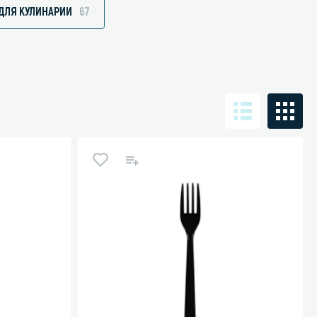
 ДЛЯ КУЛИНАРИИ
67
Санузел и туалетная комната
борудования
Средства для дезинфекции санузлов
Средства для мытья унитазов и сантехники
посуды
Средства для очистки полов и стен в санузлах
ования и грилей
Средства для устранения засоров
 машин