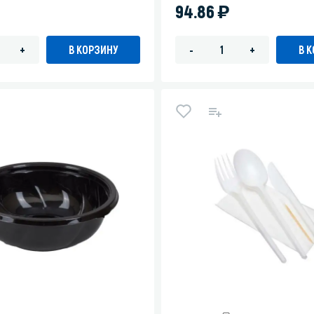
)
94.86
В КОРЗИНУ
В 
+
-
+