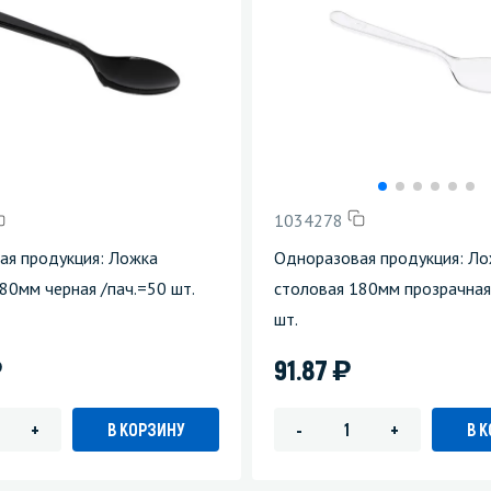
1034278
ая продукция: Ложка
Одноразовая продукция: Л
80мм черная /пач.=50 шт.
столовая 180мм прозрачная
шт.
)
)
91.87
В КОРЗИНУ
В 
+
-
+