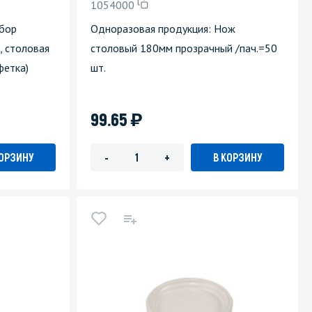
1054000
абор
Одноразовая продукция: Нож
, столовая
столовый 180мм прозрачный /пач.=50
фетка)
шт.
)
99.65
КОРЗИНУ
В КОРЗИНУ
-
+