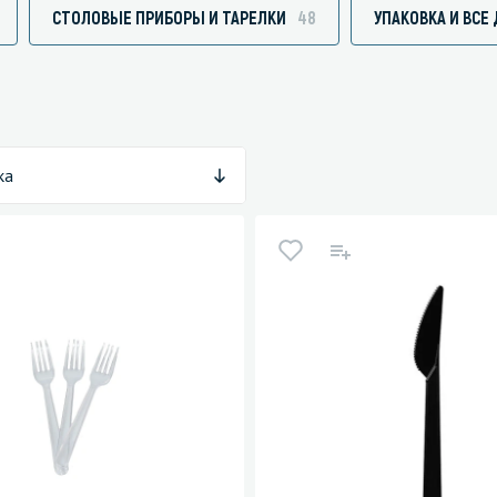
СТОЛОВЫЕ ПРИБОРЫ И ТАРЕЛКИ
48
УПАКОВКА И ВСЕ
зированные чистящие средства
Кухня
Средства для дезинфекции о
ка
кухни
оставы, воски, полимеры и
Средства для ручного мытья 
для очистки бассейнов
Средства для очистки оборуд
для очистки металлических
Средства для посудомоечных
тей
для послестроительной уборки
для удаления граффити и
ители
для очистки ковров и мягкой мебели