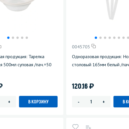
0045705
я продукция: Тарелка
Одноразовая продукция: Н
я 500мл суповая /пач.=50
столовый 165мм белый /пач
)
)
120.16
В КОРЗИНУ
В 
+
-
+