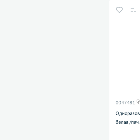
0047481
Одноразова
белая /пач