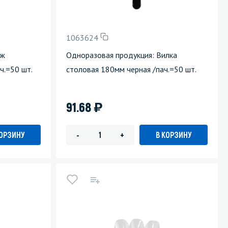
Уборка пола
1063624
Промышленная уборка
ож
Одноразовая продукция: Вилка
ч.=50 шт.
столовая 180мм черная /пач.=50 шт.
)
91.68
КОРЗИНУ
В КОРЗИНУ
-
+