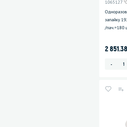
1065127
Одноразов
запайку 19
/пач.=180 
2 851.3
-