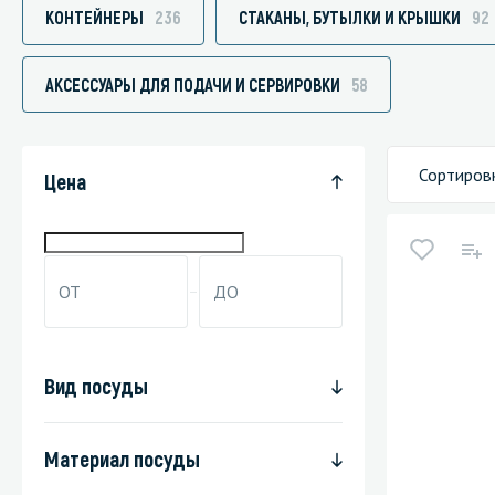
КОНТЕЙНЕРЫ
236
СТАКАНЫ, БУТЫЛКИ И КРЫШКИ
92
АКСЕССУАРЫ ДЛЯ ПОДАЧИ И СЕРВИРОВКИ
58
Специали
Дегризер
Сортиров
Цена
Защитные с
стрипперы
Средства 
Средства 
поверхнос
Средства 
Вид посуды
Средства 
пятноудал
Материал посуды
Средства 