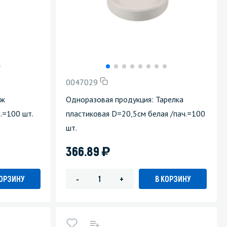
0047029
ож
Одноразовая продукция: Тарелка
.=100 шт.
пластиковая D=20,5см белая /пач.=100
шт.
)
366.89
КОРЗИНУ
В КОРЗИНУ
-
+