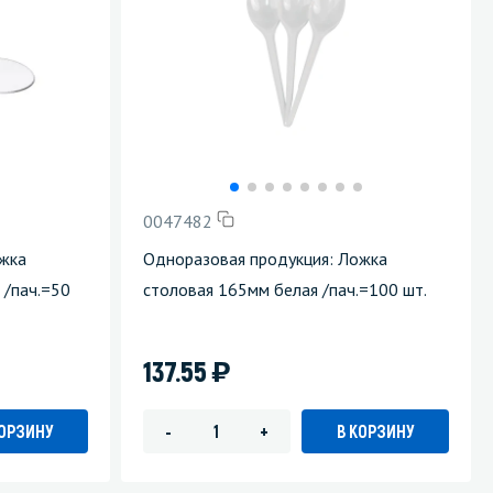
0047482
ожка
Одноразовая продукция: Ложка
 /пач.=50
столовая 165мм белая /пач.=100 шт.
)
137.55
КОРЗИНУ
В КОРЗИНУ
-
+