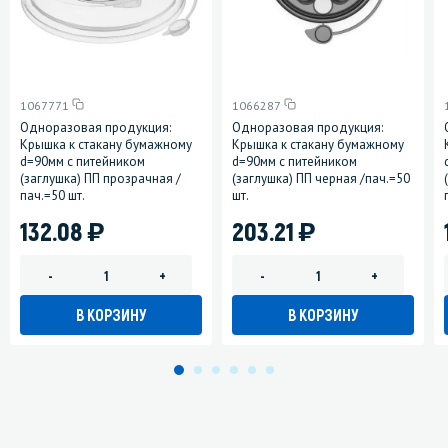
1067771
1066287
Одноразовая продукция:
Одноразовая продукция:
Крышка к стакану бумажному
Крышка к стакану бумажному
d=90мм с питейником
d=90мм с питейником
(заглушка) ПП прозрачная /
(заглушка) ПП черная /пач.=50
пач.=50 шт.
шт.
)
)
132.08
203.21
-
+
-
+
В КОРЗИНУ
В КОРЗИНУ