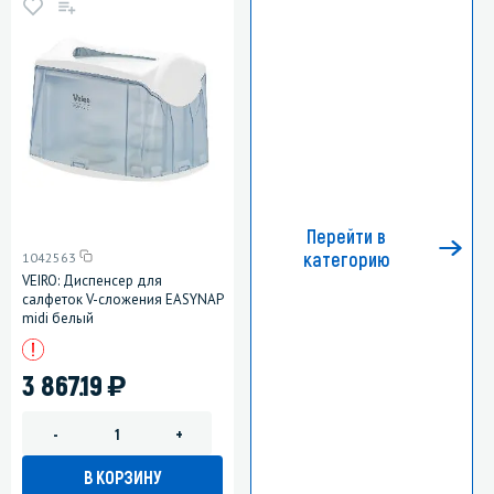
Перейти в
категорию
1042563
VEIRO: Диспенсер для
салфеток V-сложения EASYNAP
midi белый
)
3 867.19
-
+
В КОРЗИНУ