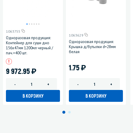
1063755
1063629
Одноразовая продукция:
Одноразовая продукция:
Контейнер для суши дно
Крышка д/бутылки d=28мм
156х47мм 1200мл черный /
белая
пач.=400 шт.
)
1.75
)
9 972.95
-
+
-
+
В КОРЗИНУ
В КОРЗИНУ