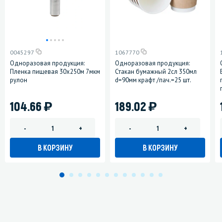
0045297
1067770
Одноразовая продукция:
Одноразовая продукция:
Пленка пищевая 30х250м 7мкм
Стакан бумажный 2сл 350мл
рулон
d=90мм крафт /пач.=25 шт.
)
)
104.66
189.02
-
+
-
+
В КОРЗИНУ
В КОРЗИНУ