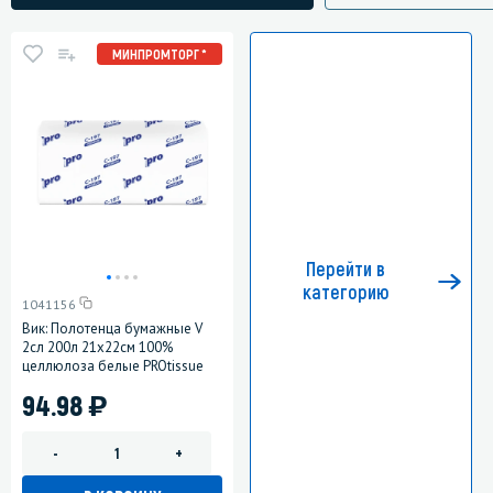
МИНПРОМТОРГ *
Перейти в
категорию
1041156
Вик: Полотенца бумажные V
2сл 200л 21х22см 100%
целлюлоза белые PROtissue
)
94.98
-
+