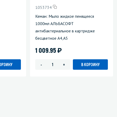
1053734
Кеман: Мыло жидкое пенящееся
1000мл АЛЬБАСОФТ
антибактериальное в картридже
бесцветное А4,А5
)
1 009.95
КОРЗИНУ
В КОРЗИНУ
-
+