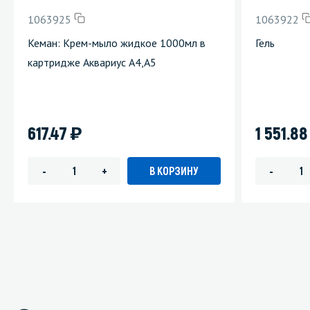
1063925
1063922
Кеман: Крем-мыло жидкое 1000мл в
Гель
картридже Аквариус A4,A5
)
617.47
1 551.8
В КОРЗИНУ
-
+
-