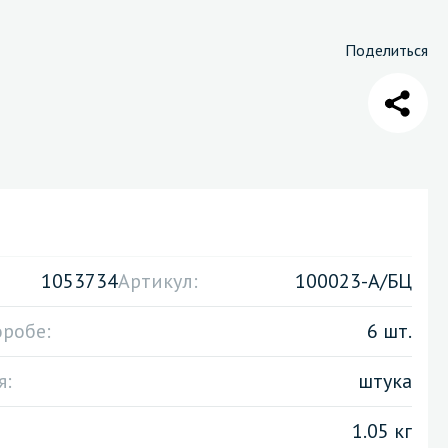
Поделиться
Санузел и туалетная комната
борудования
Средства для дезинфекции санузлов
Средства для мытья унитазов и сантехники
посуды
Средства для очистки полов и стен в санузлах
ования и грилей
Средства для устранения засоров
 машин
1053734
Артикул:
100023-А/БЦ
оробе:
6 шт.
я:
штука
1.05 кг