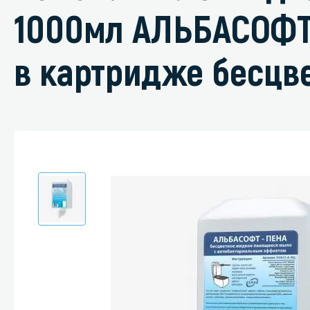
1000мл АЛЬБАСОФТ
в картридже бесцве
Специали
Дегризер
Защитные с
стрипперы
Средства 
Средства 
поверхнос
Средства 
Средства 
пятноудал
Средства 