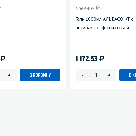
1063405
Гель 1000мл АЛЬБАСОФТ с
антибакт.эфф. спиртовой
)
)
8
1 172.53
В КОРЗИНУ
В 
+
-
+