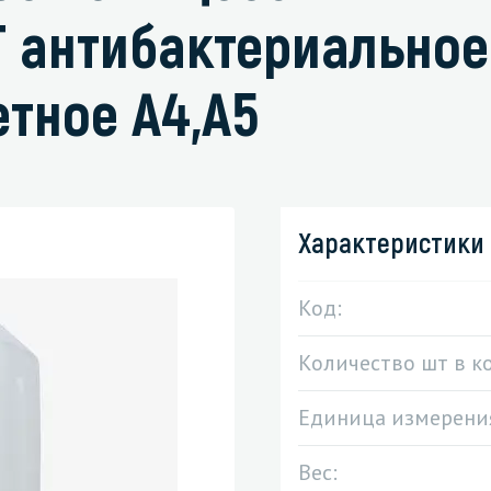
 антибактериальное
тное А4,А5
зированные чистящие средства
Кухня
Средства для дезинфекции о
кухни
оставы, воски, полимеры и
Средства для ручного мытья 
Характеристики
для очистки бассейнов
Средства для очистки оборуд
для очистки металлических
Средства для посудомоечных
Код:
тей
Количество шт в к
для послестроительной уборки
для удаления граффити и
Единица измерени
ители
для очистки ковров и мягкой мебели
Вес: