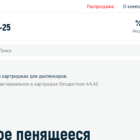
Распродажа
О комп
-25
Акц
в картриджах для диспенсеров
ктериальное в картридже бесцветное А4,А5
ое пенящееся