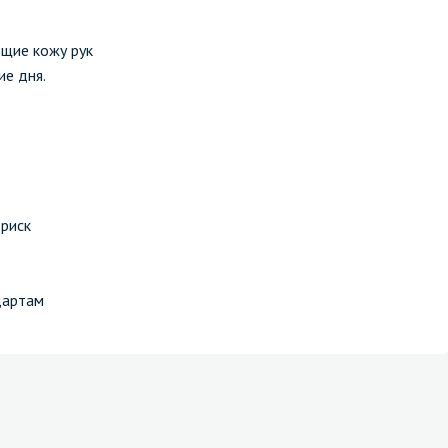
щие кожу рук
ие дня.
риск
дартам