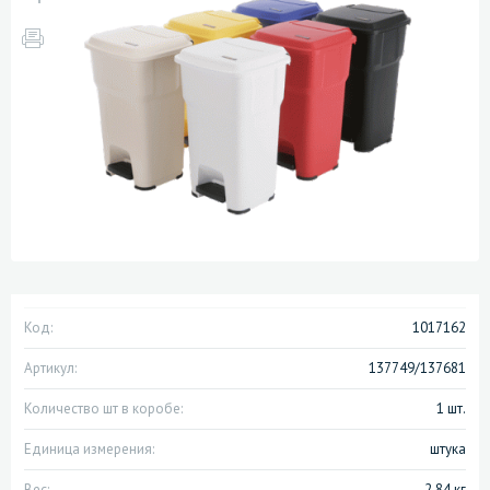
Код:
1017162
Артикул:
137749/137681
Количество шт в коробе:
1 шт.
Единица измерения:
штука
Вес:
2.84 кг