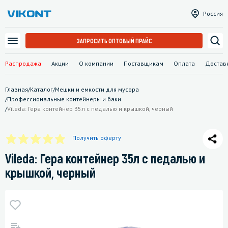
Россия
ЗАПРОСИТЬ ОПТОВЫЙ ПРАЙС
Распродажа
Акции
О компании
Поставщикам
Оплата
Достав
Главная
/
Каталог
/
Мешки и емкости для мусора
/
Профессиональные контейнеры и баки
/
Vileda: Гера контейнер 35л с педалью и крышкой, черный
Получить оферту
Vileda: Гера контейнер 35л с педалью и
крышкой, черный