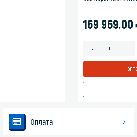
зеркала
Мебель и оргтехника
169 969.00
я
Личная гигиена
-
+
ОПТ
Оплата