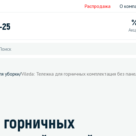
Распродажа
О комп
-25
Акц
ля уборки
/
Vileda: Тележка для горничных комплектация без пан
я горничных