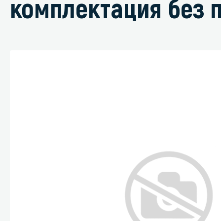
комплектация без 
Специали
Дегризер
Защитные с
стрипперы
Средства 
Средства 
поверхнос
Средства 
Средства 
пятноудал
Средства 