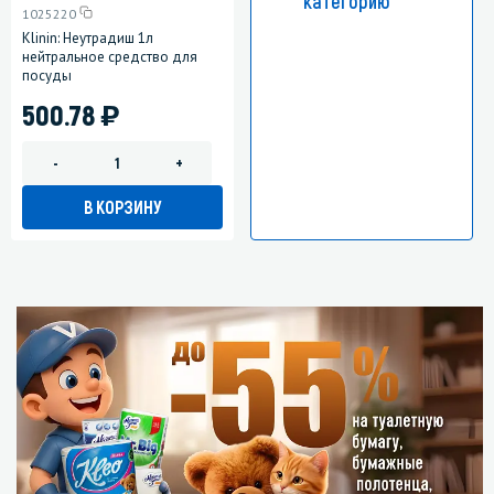
категорию
1025220
Klinin: Неутрадиш 1л
нейтральное средство для
посуды
)
500.78
-
+
В КОРЗИНУ