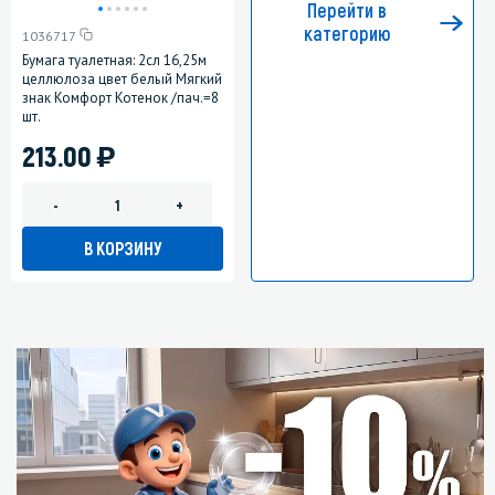
Перейти в
категорию
1036717
Бумага туалетная: 2сл 16,25м
целлюлоза цвет белый Мягкий
знак Комфорт Котенок /пач.=8
шт.
)
213.00
-
+
В КОРЗИНУ