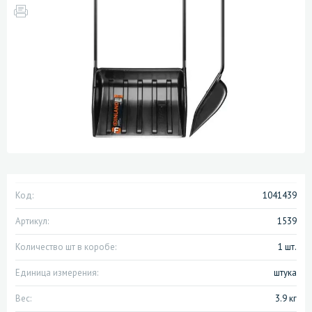
Код:
1041439
Артикул:
1539
Количество шт в коробе:
1 шт.
Единица измерения:
штука
Вес:
3.9 кг