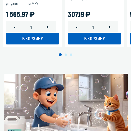
двухколенная MRY
)
)
1 565.97
307.19
-
+
-
+
В КОРЗИНУ
В КОРЗИНУ