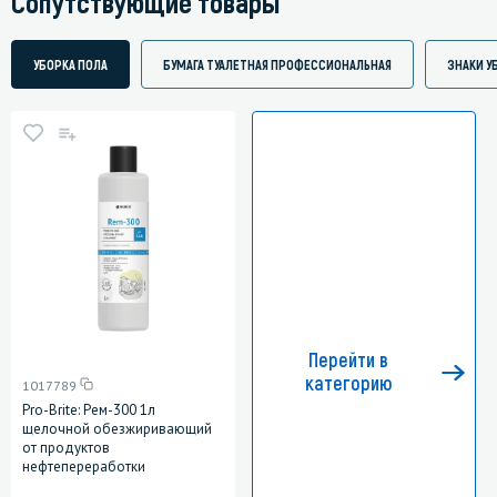
Сопутствующие товары
УБОРКА ПОЛА
БУМАГА ТУАЛЕТНАЯ ПРОФЕССИОНАЛЬНАЯ
ЗНАКИ У
Перейти в
категорию
1017789
Pro-Brite: Рем-300 1л
щелочной обезжиривающий
от продуктов
нефтепереработки