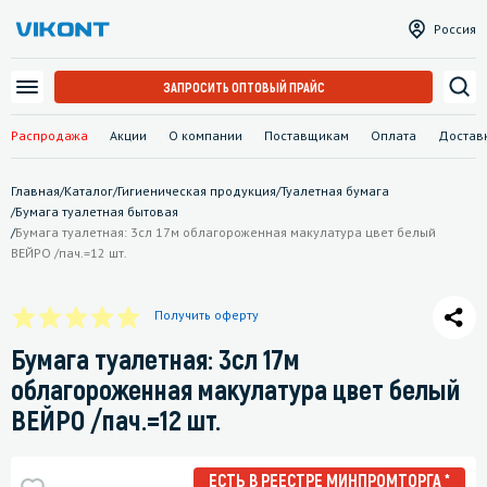
Россия
ЗАПРОСИТЬ ОПТОВЫЙ ПРАЙС
Распродажа
Акции
О компании
Поставщикам
Оплата
Достав
Главная
/
Каталог
/
Гигиеническая продукция
/
Туалетная бумага
/
Бумага туалетная бытовая
/
Бумага туалетная: 3сл 17м облагороженная макулатура цвет белый
ВЕЙРО /пач.=12 шт.
Получить оферту
Бумага туалетная: 3сл 17м
облагороженная макулатура цвет белый
ВЕЙРО /пач.=12 шт.
ЕСТЬ В РЕЕСТРЕ МИНПРОМТОРГА *