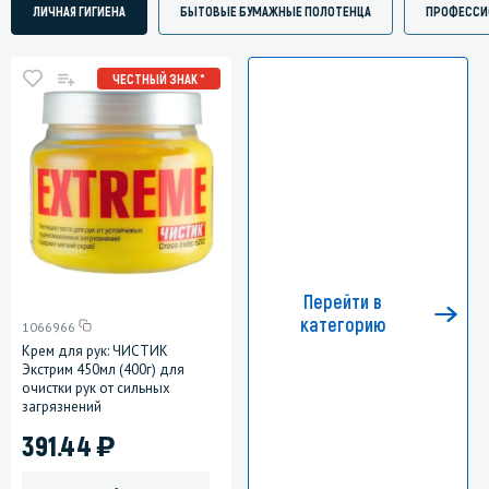
ЛИЧНАЯ ГИГИЕНА
БЫТОВЫЕ БУМАЖНЫЕ ПОЛОТЕНЦА
ПРОФЕССИ
ЧЕСТНЫЙ ЗНАК *
Перейти в
категорию
1066966
Крем для рук: ЧИСТИК
Экстрим 450мл (400г) для
очистки рук от сильных
загрязнений
)
391.44