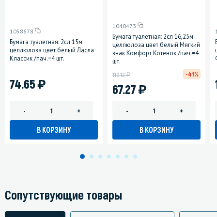
1040473
1058678
Бумага туалетная: 2сл 16,25м
Бумага туалетная: 2сл 15м
целлюлоза цвет белый Мягкий
целлюлоза цвет белый Ласла
знак Комфорт Котенок /пач.=4
Классик /пач.=4 шт.
шт.
у
-41%
112.12
)
74.65
)
67.27
-
+
-
+
В КОРЗИНУ
В КОРЗИНУ
Сопутствующие товары